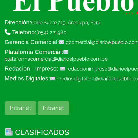
Dirección:
Calle Sucre 213, Arequipa, Peru
Telefono:
(054) 221980
Gerencia Comercial:
gcomercial@diarioelpueblo.co
Plataforma Comercial:
plataformacomercial@diarioelpueblo.com.pe
Redacion - Impreso:
redaccionimpreso@diarioelpue
Medios Digitales:
mediosdigitales1@diarioelpueblo.c
Intranet
Intranet
CLASIFICADOS