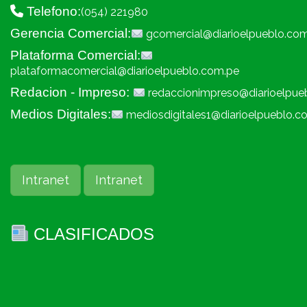
Telefono:
(054) 221980
Gerencia Comercial:
gcomercial@diarioelpueblo.co
Plataforma Comercial:
plataformacomercial@diarioelpueblo.com.pe
Redacion - Impreso:
redaccionimpreso@diarioelpue
Medios Digitales:
mediosdigitales1@diarioelpueblo.c
Intranet
Intranet
CLASIFICADOS