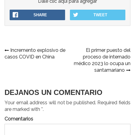
Dale clic aqui para agregar
SHARE
TWEET
Navegación
Incremento explosivo de
El primer puesto del
casos COVID en China
proceso de internado
de
médico 2023 lo ocupa un
entradas
santamariano
DEJANOS UN COMENTARIO
Your email address will not be published. Required fields
are marked with *.
Comentarios