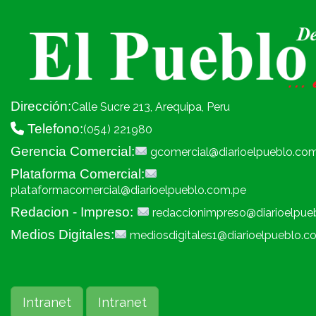
Dirección:
Calle Sucre 213, Arequipa, Peru
Telefono:
(054) 221980
Gerencia Comercial:
gcomercial@diarioelpueblo.co
Plataforma Comercial:
plataformacomercial@diarioelpueblo.com.pe
Redacion - Impreso:
redaccionimpreso@diarioelpue
Medios Digitales:
mediosdigitales1@diarioelpueblo.c
Intranet
Intranet