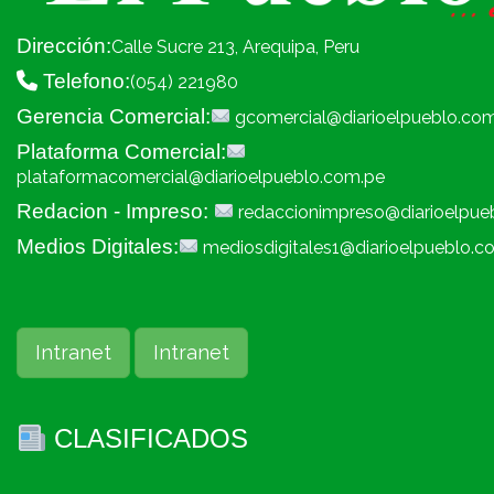
Dirección:
Calle Sucre 213, Arequipa, Peru
Telefono:
(054) 221980
Gerencia Comercial:
gcomercial@diarioelpueblo.co
Plataforma Comercial:
plataformacomercial@diarioelpueblo.com.pe
Redacion - Impreso:
redaccionimpreso@diarioelpue
Medios Digitales:
mediosdigitales1@diarioelpueblo.c
Intranet
Intranet
CLASIFICADOS