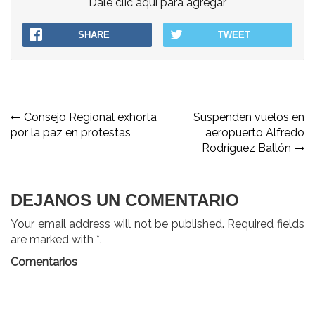
Dale clic aqui para agregar
SHARE
TWEET
Navegación
Consejo Regional exhorta
Suspenden vuelos en
por la paz en protestas
aeropuerto Alfredo
de
Rodríguez Ballón
entradas
DEJANOS UN COMENTARIO
Your email address will not be published. Required fields
are marked with *.
Comentarios