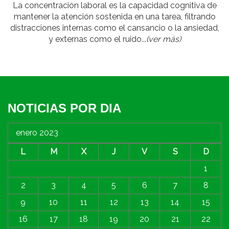
La concentración laboral es la capacidad cognitiva de
mantener la atención sostenida en una tarea, filtrando
distracciones internas como el cansancio o la ansiedad,
y externas como el ruido...
(ver más)
NOTICIAS POR DIA
enero 2023
L
M
X
J
V
S
D
1
2
3
4
5
6
7
8
9
10
11
12
13
14
15
16
17
18
19
20
21
22