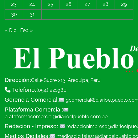
23
24
25
26
27
28
29
30
31
« Dic
Feb »
Dirección:
Calle Sucre 213, Arequipa, Peru
Telefono:
(054) 221980
Gerencia Comercial:
gcomercial@diarioelpueblo.co
Plataforma Comercial:
plataformacomercial@diarioelpueblo.com.pe
Redacion - Impreso:
redaccionimpreso@diarioelpue
Medios Digitales:
mediosdigitales1@diarioelpueblo.c