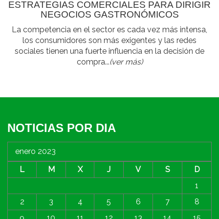
ESTRATEGIAS COMERCIALES PARA DIRIGIR
NEGOCIOS GASTRONÓMICOS
La competencia en el sector es cada vez más intensa,
los consumidores son más exigentes y las redes
sociales tienen una fuerte influencia en la decisión de
compra...
(ver más)
NOTICIAS POR DIA
enero 2023
L
M
X
J
V
S
D
1
2
3
4
5
6
7
8
9
10
11
12
13
14
15