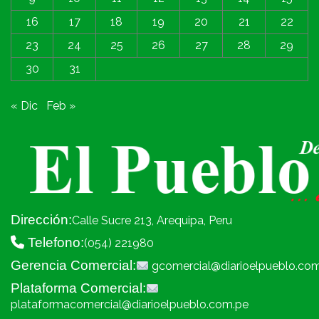
16
17
18
19
20
21
22
23
24
25
26
27
28
29
30
31
« Dic
Feb »
Dirección:
Calle Sucre 213, Arequipa, Peru
Telefono:
(054) 221980
Gerencia Comercial:
gcomercial@diarioelpueblo.co
Plataforma Comercial:
plataformacomercial@diarioelpueblo.com.pe