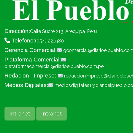
Dirección:
Calle Sucre 213, Arequipa, Peru
Telefono:
(054) 221980
Gerencia Comercial:
gcomercial@diarioelpueblo.co
Plataforma Comercial:
plataformacomercial@diarioelpueblo.com.pe
Redacion - Impreso:
redaccionimpreso@diarioelpue
Medios Digitales:
mediosdigitales1@diarioelpueblo.c
Intranet
Intranet