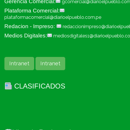
Gerencia Comercial:
gcomercial@diarioelpueblo.co
Plataforma Comercial:
plataformacomercial@diarioelpueblo.com.pe
Redacion - Impreso:
redaccionimpreso@diarioelpue
Medios Digitales:
mediosdigitales1@diarioelpueblo.c
Intranet
Intranet
CLASIFICADOS