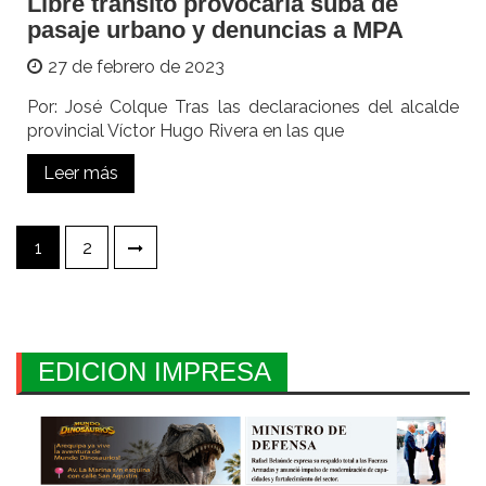
Libre tránsito provocaría suba de
pasaje urbano y denuncias a MPA
27 de febrero de 2023
Por: José Colque Tras las declaraciones del alcalde
provincial Víctor Hugo Rivera en las que
Leer más
Paginación
1
2
de
entradas
EDICION IMPRESA