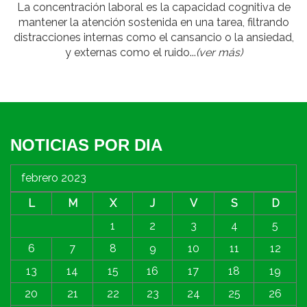
La concentración laboral es la capacidad cognitiva de
mantener la atención sostenida en una tarea, filtrando
distracciones internas como el cansancio o la ansiedad,
y externas como el ruido...
(ver más)
NOTICIAS POR DIA
febrero 2023
L
M
X
J
V
S
D
1
2
3
4
5
6
7
8
9
10
11
12
13
14
15
16
17
18
19
20
21
22
23
24
25
26