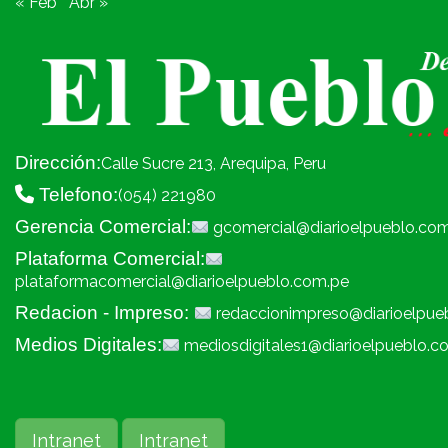
« Feb
Abr »
Dirección:
Calle Sucre 213, Arequipa, Peru
Telefono:
(054) 221980
Gerencia Comercial:
gcomercial@diarioelpueblo.co
Plataforma Comercial:
plataformacomercial@diarioelpueblo.com.pe
Redacion - Impreso:
redaccionimpreso@diarioelpue
Medios Digitales:
mediosdigitales1@diarioelpueblo.c
Intranet
Intranet