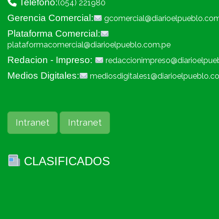
Telefono:
(054) 221980
Gerencia Comercial:
gcomercial@diarioelpueblo.co
Plataforma Comercial:
plataformacomercial@diarioelpueblo.com.pe
Redacion - Impreso:
redaccionimpreso@diarioelpue
Medios Digitales:
mediosdigitales1@diarioelpueblo.c
Intranet
Intranet
CLASIFICADOS