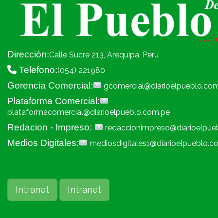
Dirección:
Calle Sucre 213, Arequipa, Peru
Telefono:
(054) 221980
Gerencia Comercial:
gcomercial@diarioelpueblo.co
Plataforma Comercial:
plataformacomercial@diarioelpueblo.com.pe
Redacion - Impreso:
redaccionimpreso@diarioelpue
Medios Digitales:
mediosdigitales1@diarioelpueblo.c
Intranet
Intranet