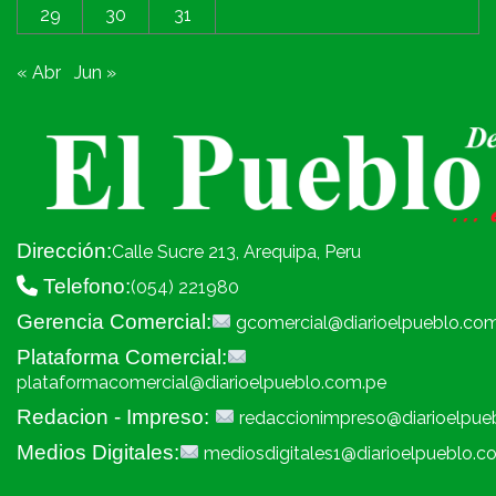
29
30
31
« Abr
Jun »
Dirección:
Calle Sucre 213, Arequipa, Peru
Telefono:
(054) 221980
Gerencia Comercial:
gcomercial@diarioelpueblo.co
Plataforma Comercial:
plataformacomercial@diarioelpueblo.com.pe
Redacion - Impreso:
redaccionimpreso@diarioelpue
Medios Digitales:
mediosdigitales1@diarioelpueblo.c