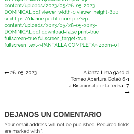
content/uploads/2023/05/28-05-2023-
DOMINICAL.pdf viewer_width=0 viewer_height=800
url=https://diarioelpueblo.com.pe/wp-
content/uploads/2023/05/28-05-2023-
DOMINICAL.pdf download=false print=true
fullscreen=true fullscreen_target=true
fullscreen_text=»PANTALLA COMPLETA» zoom=0 ]
Navegación
28-05-2023
Alianza Lima ganó el
Torneo Apertura Goleó 6-1
de
a Binacional por la fecha 17.
entradas
DEJANOS UN COMENTARIO
Your email address will not be published. Required fields
are marked with *.