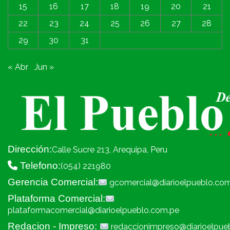
15
16
17
18
19
20
21
22
23
24
25
26
27
28
29
30
31
« Abr
Jun »
Dirección:
Calle Sucre 213, Arequipa, Peru
Telefono:
(054) 221980
Gerencia Comercial:
gcomercial@diarioelpueblo.co
Plataforma Comercial:
plataformacomercial@diarioelpueblo.com.pe
Redacion - Impreso:
redaccionimpreso@diarioelpue