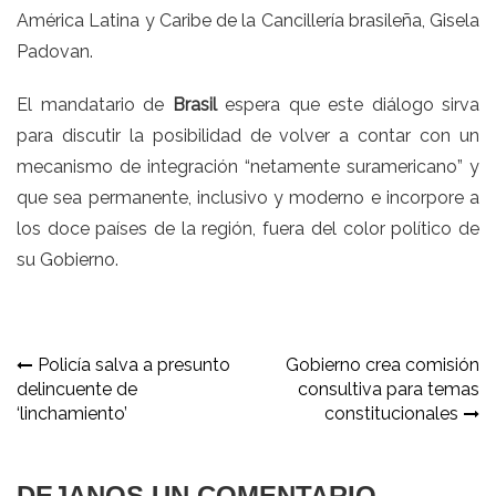
América Latina y Caribe de la Cancillería brasileña, Gisela
Padovan.
El mandatario de
Brasil
espera que este diálogo sirva
para discutir la posibilidad de volver a contar con un
mecanismo de integración “netamente suramericano” y
que sea permanente, inclusivo y moderno e incorpore a
los doce países de la región, fuera del color político de
su Gobierno.
Navegación
Policía salva a presunto
Gobierno crea comisión
delincuente de
consultiva para temas
de
‘linchamiento’
constitucionales
entradas
DEJANOS UN COMENTARIO