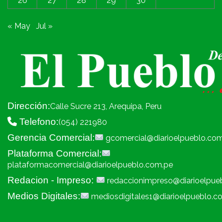
26
27
28
29
30
« May
Jul »
Dirección:
Calle Sucre 213, Arequipa, Peru
Telefono:
(054) 221980
Gerencia Comercial:
gcomercial@diarioelpueblo.co
Plataforma Comercial:
plataformacomercial@diarioelpueblo.com.pe
Redacion - Impreso:
redaccionimpreso@diarioelpue
Medios Digitales:
mediosdigitales1@diarioelpueblo.c