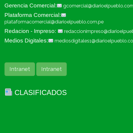
Gerencia Comercial:
gcomercial@diarioelpueblo.co
Plataforma Comercial:
plataformacomercial@diarioelpueblo.com.pe
Redacion - Impreso:
redaccionimpreso@diarioelpue
Medios Digitales:
mediosdigitales1@diarioelpueblo.c
Intranet
Intranet
CLASIFICADOS