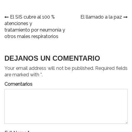
Navegación
El SIS cubre al 100 %
El llamado a la paz
atenciones y
de
tratamiento por neumonía y
entradas
otros males respiratorios
DEJANOS UN COMENTARIO
Your email address will not be published. Required fields
are marked with *.
Comentarios