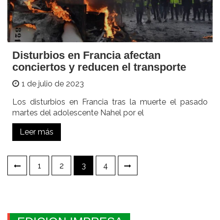
Disturbios en Francia afectan
conciertos y reducen el transporte
1 de julio de 2023
Los disturbios en Francia tras la muerte el pasado
martes del adolescente Nahel por el
Leer más
Paginación
1
2
3
4
de
entradas