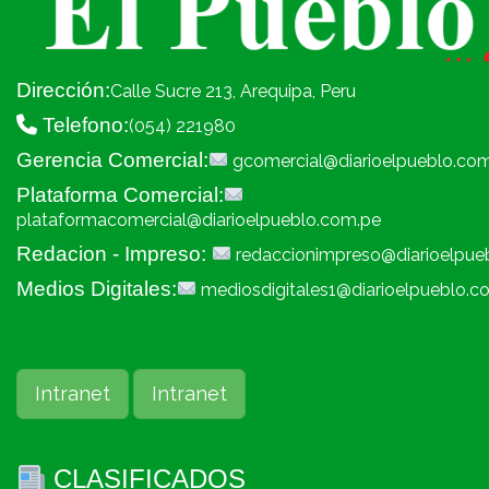
Dirección:
Calle Sucre 213, Arequipa, Peru
Telefono:
(054) 221980
Gerencia Comercial:
gcomercial@diarioelpueblo.co
Plataforma Comercial:
plataformacomercial@diarioelpueblo.com.pe
Redacion - Impreso:
redaccionimpreso@diarioelpue
Medios Digitales:
mediosdigitales1@diarioelpueblo.c
Intranet
Intranet
CLASIFICADOS