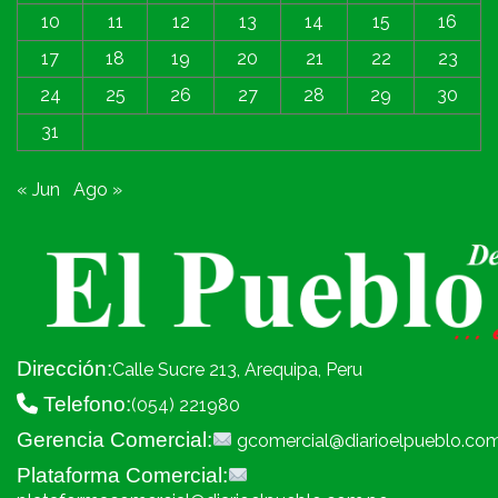
10
11
12
13
14
15
16
17
18
19
20
21
22
23
24
25
26
27
28
29
30
31
« Jun
Ago »
Dirección:
Calle Sucre 213, Arequipa, Peru
Telefono:
(054) 221980
Gerencia Comercial:
gcomercial@diarioelpueblo.co
Plataforma Comercial: