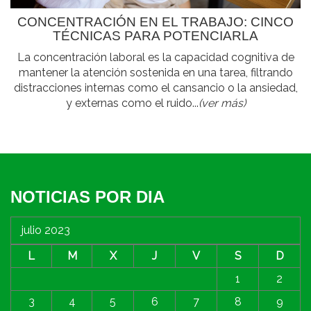
CONCENTRACIÓN EN EL TRABAJO: CINCO
TÉCNICAS PARA POTENCIARLA
La concentración laboral es la capacidad cognitiva de
mantener la atención sostenida en una tarea, filtrando
distracciones internas como el cansancio o la ansiedad,
y externas como el ruido...
(ver más)
NOTICIAS POR DIA
julio 2023
L
M
X
J
V
S
D
1
2
3
4
5
6
7
8
9