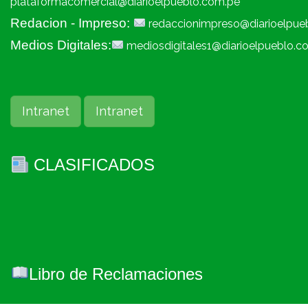
plataformacomercial@diarioelpueblo.com.pe
Redacion - Impreso:
redaccionimpreso@diarioelpue
Medios Digitales:
mediosdigitales1@diarioelpueblo.c
Intranet
Intranet
CLASIFICADOS
Libro de Reclamaciones