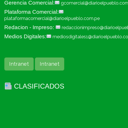
Gerencia Comercial:
gcomercial@diarioelpueblo.co
Plataforma Comercial:
plataformacomercial@diarioelpueblo.com.pe
Redacion - Impreso:
redaccionimpreso@diarioelpue
Medios Digitales:
mediosdigitales1@diarioelpueblo.c
Intranet
Intranet
CLASIFICADOS