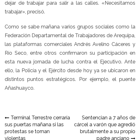
dejar de trabajar para salir a las calles. «Necesitamos
trabajar», precisó.
Como se sabe mañana varios grupos sociales como la
Federación Departamental de Trabajadores de Arequipa,
las plataformas comerciales Andrés Avelino Cáceres y
Río Seco, entre otros confirmaron su participación en
esta nueva jornada de lucha contra el Ejecutivo. Ante
ello, la Policía y el Ejército desde hoy ya se ubicaron en
distintos puntos estratégicos. Por ejemplo, el puente
Añashuayco.
Navegación
Terminal Terrestre cerraría
Sentencian a 7 años de
sus puertas mañana si las
cárcel a varón que agredió
de
protestas se tornan
brutalmente a su propio
entradas
violentas
padre anciano