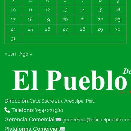
3
4
5
6
7
8
9
10
11
12
13
14
15
16
17
18
19
20
21
22
23
24
25
26
27
28
29
30
31
« Jun
Ago »
Dirección:
Calle Sucre 213, Arequipa, Peru
Telefono:
(054) 221980
Gerencia Comercial:
gcomercial@diarioelpueblo.co
Plataforma Comercial: