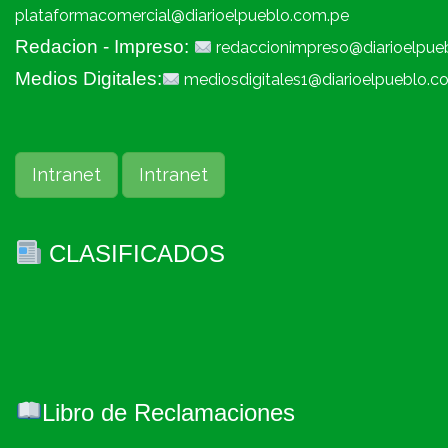
plataformacomercial@diarioelpueblo.com.pe
Redacion - Impreso:
redaccionimpreso@diarioelpue
Medios Digitales:
mediosdigitales1@diarioelpueblo.c
Intranet
Intranet
CLASIFICADOS
Libro de Reclamaciones