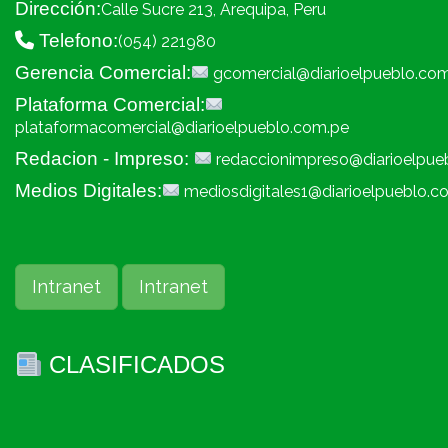
Dirección:
Calle Sucre 213, Arequipa, Peru
Telefono:
(054) 221980
Gerencia Comercial:
gcomercial@diarioelpueblo.co
Plataforma Comercial:
plataformacomercial@diarioelpueblo.com.pe
Redacion - Impreso:
redaccionimpreso@diarioelpue
Medios Digitales:
mediosdigitales1@diarioelpueblo.c
Intranet
Intranet
CLASIFICADOS