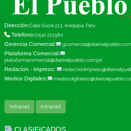
Dirección:
Calle Sucre 213, Arequipa, Peru
Telefono:
(054) 221980
Gerencia Comercial:
gcomercial@diarioelpueblo.co
Plataforma Comercial:
plataformacomercial@diarioelpueblo.com.pe
Redacion - Impreso:
redaccionimpreso@diarioelpue
Medios Digitales:
mediosdigitales1@diarioelpueblo.c
Intranet
Intranet
CLASIFICADOS