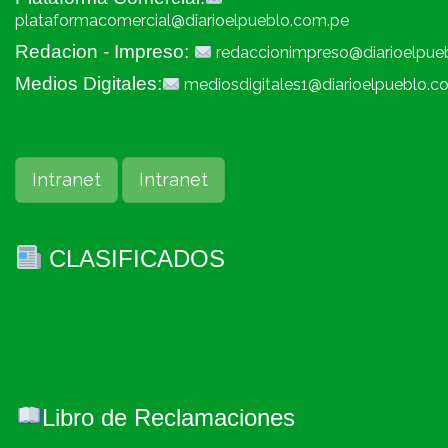
plataformacomercial@diarioelpueblo.com.pe
Redacion - Impreso:
redaccionimpreso@diarioelpue
Medios Digitales:
mediosdigitales1@diarioelpueblo.c
Intranet
Intranet
CLASIFICADOS
Libro de Reclamaciones