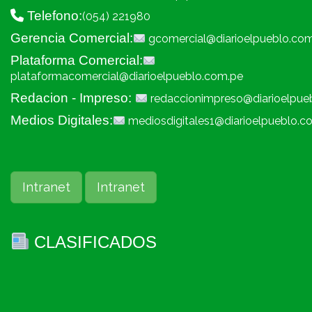
Telefono:
(054) 221980
Gerencia Comercial:
gcomercial@diarioelpueblo.co
Plataforma Comercial:
plataformacomercial@diarioelpueblo.com.pe
Redacion - Impreso:
redaccionimpreso@diarioelpue
Medios Digitales:
mediosdigitales1@diarioelpueblo.c
Intranet
Intranet
CLASIFICADOS