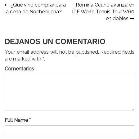
Navegación
¿Qué vino comprar para
Romina Ccuno avanza en
la cena de Nochebuena?
ITF World Tennis Tour W60
de
en dobles
entradas
DEJANOS UN COMENTARIO
Your email address will not be published. Required fields
are marked with *.
Comentarios
Full Name *