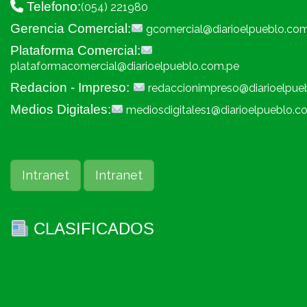
Telefono:
(054) 221980
Gerencia Comercial:
gcomercial@diarioelpueblo.co
Plataforma Comercial:
plataformacomercial@diarioelpueblo.com.pe
Redacion - Impreso:
redaccionimpreso@diarioelpue
Medios Digitales:
mediosdigitales1@diarioelpueblo.c
Intranet
Intranet
CLASIFICADOS