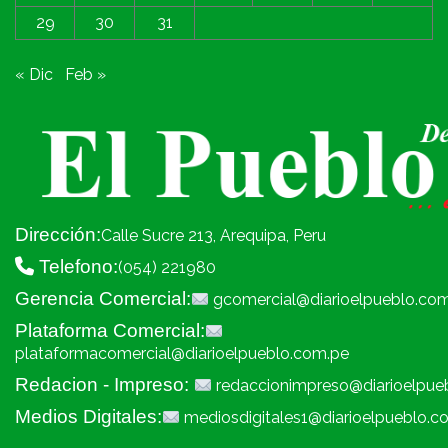
29
30
31
« Dic
Feb »
Dirección:
Calle Sucre 213, Arequipa, Peru
Telefono:
(054) 221980
Gerencia Comercial:
gcomercial@diarioelpueblo.co
Plataforma Comercial:
plataformacomercial@diarioelpueblo.com.pe
Redacion - Impreso:
redaccionimpreso@diarioelpue
Medios Digitales:
mediosdigitales1@diarioelpueblo.c