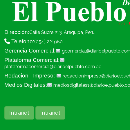
Dirección:
Calle Sucre 213, Arequipa, Peru
Telefono:
(054) 221980
Gerencia Comercial:
gcomercial@diarioelpueblo.co
Plataforma Comercial:
plataformacomercial@diarioelpueblo.com.pe
Redacion - Impreso:
redaccionimpreso@diarioelpue
Medios Digitales:
mediosdigitales1@diarioelpueblo.c
Intranet
Intranet