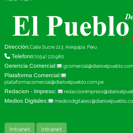
Dirección:
Calle Sucre 213, Arequipa, Peru
Telefono:
(054) 221980
Gerencia Comercial:
gcomercial@diarioelpueblo.co
Plataforma Comercial:
plataformacomercial@diarioelpueblo.com.pe
Redacion - Impreso:
redaccionimpreso@diarioelpue
Medios Digitales:
mediosdigitales1@diarioelpueblo.c
Intranet
Intranet