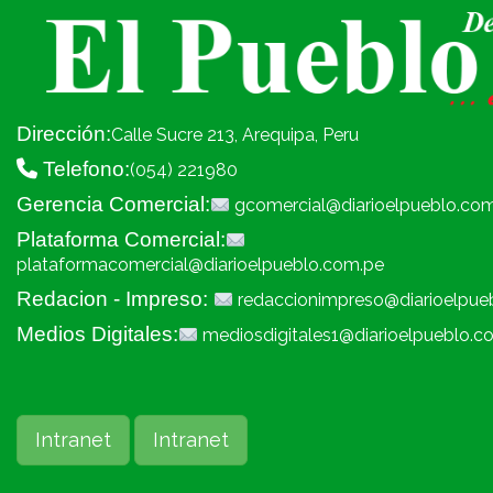
Dirección:
Calle Sucre 213, Arequipa, Peru
Telefono:
(054) 221980
Gerencia Comercial:
gcomercial@diarioelpueblo.co
Plataforma Comercial:
plataformacomercial@diarioelpueblo.com.pe
Redacion - Impreso:
redaccionimpreso@diarioelpue
Medios Digitales:
mediosdigitales1@diarioelpueblo.c
Intranet
Intranet