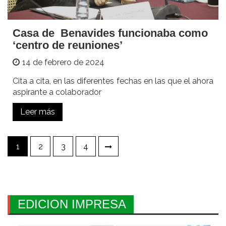
Casa de Benavides funcionaba como
‘centro de reuniones’
14 de febrero de 2024
Cita a cita, en las diferentes fechas en las que el ahora
aspirante a colaborador
Leer más
Paginación
1
2
3
4
de
entradas
EDICION IMPRESA