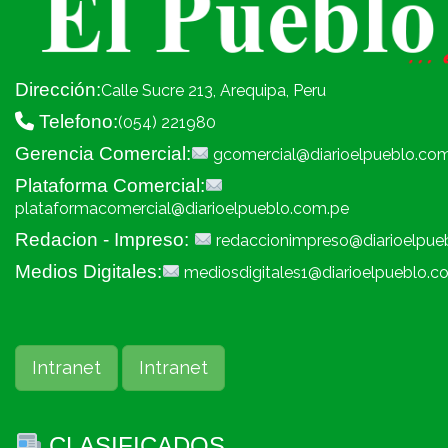
Dirección:
Calle Sucre 213, Arequipa, Peru
Telefono:
(054) 221980
Gerencia Comercial:
gcomercial@diarioelpueblo.co
Plataforma Comercial:
plataformacomercial@diarioelpueblo.com.pe
Redacion - Impreso:
redaccionimpreso@diarioelpue
Medios Digitales:
mediosdigitales1@diarioelpueblo.c
Intranet
Intranet
CLASIFICADOS