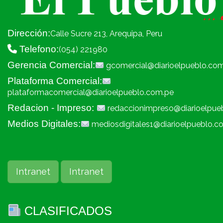
Dirección:
Calle Sucre 213, Arequipa, Peru
Telefono:
(054) 221980
Gerencia Comercial:
gcomercial@diarioelpueblo.co
Plataforma Comercial:
plataformacomercial@diarioelpueblo.com.pe
Redacion - Impreso:
redaccionimpreso@diarioelpue
Medios Digitales:
mediosdigitales1@diarioelpueblo.c
Intranet
Intranet
CLASIFICADOS