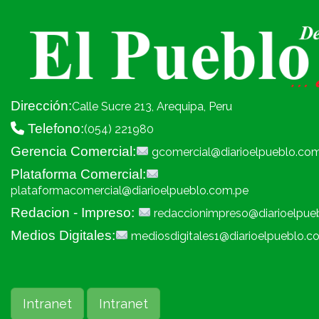
Dirección:
Calle Sucre 213, Arequipa, Peru
Telefono:
(054) 221980
Gerencia Comercial:
gcomercial@diarioelpueblo.co
Plataforma Comercial:
plataformacomercial@diarioelpueblo.com.pe
Redacion - Impreso:
redaccionimpreso@diarioelpue
Medios Digitales:
mediosdigitales1@diarioelpueblo.c
Intranet
Intranet