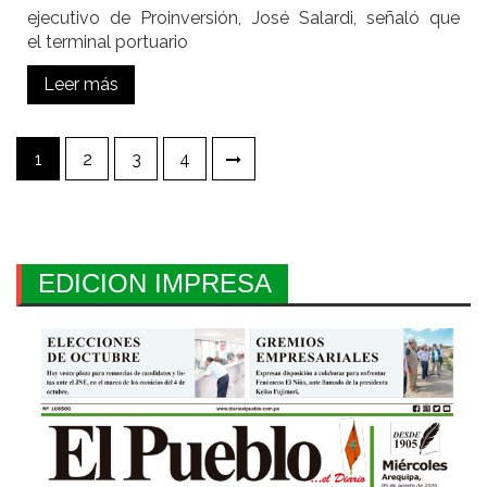
ejecutivo de Proinversión, José Salardi, señaló que
el terminal portuario
Leer más
Paginación
1
2
3
4
de
entradas
EDICION IMPRESA