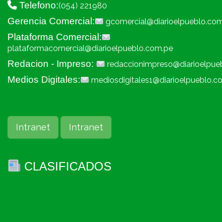
Telefono:
(054) 221980
Gerencia Comercial:
gcomercial@diarioelpueblo.co
Plataforma Comercial:
plataformacomercial@diarioelpueblo.com.pe
Redacion - Impreso:
redaccionimpreso@diarioelpue
Medios Digitales:
mediosdigitales1@diarioelpueblo.c
Intranet
Intranet
CLASIFICADOS