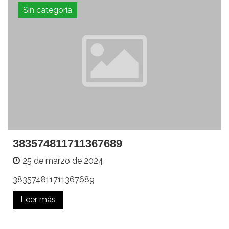
Sin categoría
383574811711367689
25 de marzo de 2024
383574811711367689
Leer más