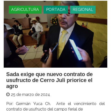
AGRICULTURA
PORTADA
REGIONAL
Sada exige que nuevo contrato de
usufructo de Cerro Juli priorice el
agro
25 de marzo de 2024
Por: Germán Yuca Ch. Ante el vencimiento del
contrato de usufructo del campo ferial de