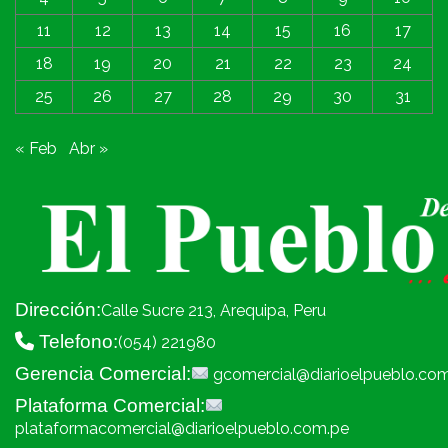
11
12
13
14
15
16
17
18
19
20
21
22
23
24
25
26
27
28
29
30
31
« Feb
Abr »
Dirección:
Calle Sucre 213, Arequipa, Peru
Telefono:
(054) 221980
Gerencia Comercial:
gcomercial@diarioelpueblo.co
Plataforma Comercial:
plataformacomercial@diarioelpueblo.com.pe