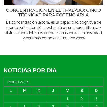
CONCENTRACIÓN EN EL TRABAJO: CINCO
TÉCNICAS PARA POTENCIARLA
La concentración laboral es la capacidad cognitiva de
mantener la atención sostenida en una tarea, filtrando
distracciones internas como el cansancio o la ansiedad,
y externas como el ruido...
(ver más)
NOTICIAS POR DIA
marzo 2024
L
M
X
J
V
S
D
1
2
3
4
5
6
7
8
9
10