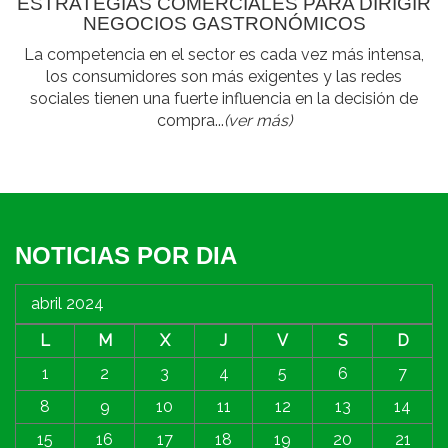
ESTRATEGIAS COMERCIALES PARA DIRIGIR
NEGOCIOS GASTRONÓMICOS
La competencia en el sector es cada vez más intensa,
los consumidores son más exigentes y las redes
sociales tienen una fuerte influencia en la decisión de
compra...
(ver más)
NOTICIAS POR DIA
abril 2024
L
M
X
J
V
S
D
1
2
3
4
5
6
7
8
9
10
11
12
13
14
15
16
17
18
19
20
21