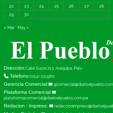
22
23
24
25
26
27
28
29
30
« Mar
May »
Dirección:
Calle Sucre 213, Arequipa, Peru
Telefono:
(054) 221980
Gerencia Comercial:
gcomercial@diarioelpueblo.co
Plataforma Comercial:
plataformacomercial@diarioelpueblo.com.pe
Redacion - Impreso:
redaccionimpreso@diarioelpue