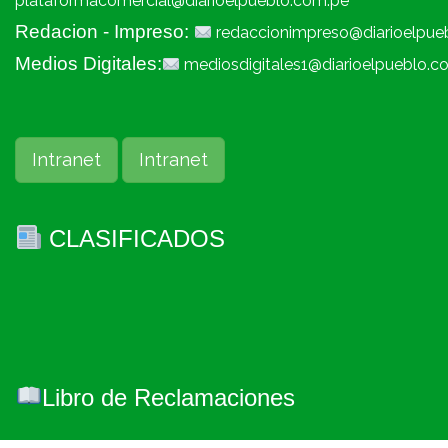
plataformacomercial@diarioelpueblo.com.pe
Redacion - Impreso:
redaccionimpreso@diarioelpue
Medios Digitales:
mediosdigitales1@diarioelpueblo.c
Intranet
Intranet
CLASIFICADOS
Libro de Reclamaciones