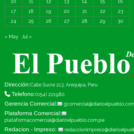
10
11
12
13
14
15
16
17
18
19
20
21
22
23
24
25
26
27
28
29
30
« May
Jul »
Dirección:
Calle Sucre 213, Arequipa, Peru
Telefono:
(054) 221980
Gerencia Comercial:
gcomercial@diarioelpueblo.co
Plataforma Comercial:
plataformacomercial@diarioelpueblo.com.pe
Redacion - Impreso:
redaccionimpreso@diarioelpue