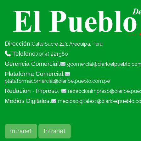
Dirección:
Calle Sucre 213, Arequipa, Peru
Telefono:
(054) 221980
Gerencia Comercial:
gcomercial@diarioelpueblo.co
Plataforma Comercial:
plataformacomercial@diarioelpueblo.com.pe
Redacion - Impreso:
redaccionimpreso@diarioelpue
Medios Digitales:
mediosdigitales1@diarioelpueblo.c
Intranet
Intranet