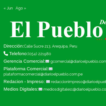
« Jun
Ago »
Dirección:
Calle Sucre 213, Arequipa, Peru
Telefono:
(054) 221980
Gerencia Comercial:
gcomercial@diarioelpueblo.co
Plataforma Comercial:
plataformacomercial@diarioelpueblo.com.pe
Redacion - Impreso:
redaccionimpreso@diarioelpue
Medios Digitales:
mediosdigitales1@diarioelpueblo.c