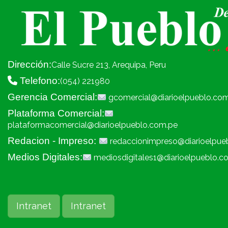
Dirección:
Calle Sucre 213, Arequipa, Peru
Telefono:
(054) 221980
Gerencia Comercial:
gcomercial@diarioelpueblo.co
Plataforma Comercial:
plataformacomercial@diarioelpueblo.com.pe
Redacion - Impreso:
redaccionimpreso@diarioelpue
Medios Digitales:
mediosdigitales1@diarioelpueblo.c
Intranet
Intranet