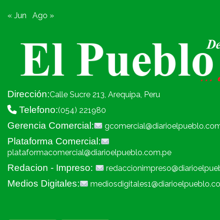
« Jun
Ago »
Dirección:
Calle Sucre 213, Arequipa, Peru
Telefono:
(054) 221980
Gerencia Comercial:
gcomercial@diarioelpueblo.co
Plataforma Comercial:
plataformacomercial@diarioelpueblo.com.pe
Redacion - Impreso:
redaccionimpreso@diarioelpue
Medios Digitales:
mediosdigitales1@diarioelpueblo.c