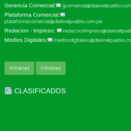
Gerencia Comercial:
gcomercial@diarioelpueblo.co
Plataforma Comercial:
plataformacomercial@diarioelpueblo.com.pe
Redacion - Impreso:
redaccionimpreso@diarioelpue
Medios Digitales:
mediosdigitales1@diarioelpueblo.c
Intranet
Intranet
CLASIFICADOS