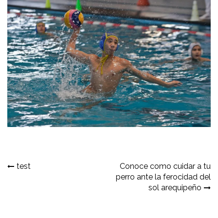
Navegación
test
Conoce como cuidar a tu
perro ante la ferocidad del
de
sol arequipeño
entradas