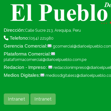
Dirección:
Calle Sucre 213, Arequipa, Peru
Telefono:
(054) 221980
Gerencia Comercial:
gcomercial@diarioelpueblo.co
Plataforma Comercial:
plataformacomercial@diarioelpueblo.com.pe
Redacion - Impreso:
redaccionimpreso@diarioelpue
Medios Digitales:
mediosdigitales1@diarioelpueblo.c
Intranet
Intranet