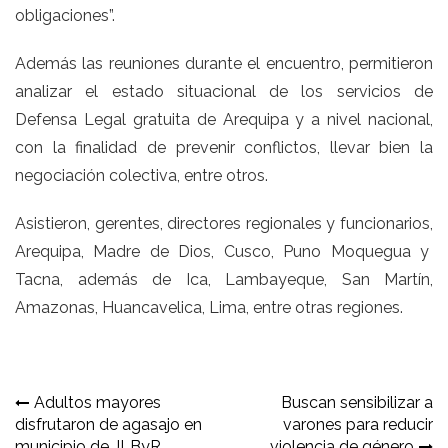
obligaciones”.
Además las reuniones durante el encuentro, permitieron
analizar el estado situacional de los servicios de
Defensa Legal gratuita de Arequipa y a nivel nacional,
con la finalidad de prevenir conflictos, llevar bien la
negociación colectiva, entre otros.
Asistieron, gerentes, directores regionales y funcionarios,
Arequipa, Madre de Dios, Cusco, Puno Moquegua y
Tacna, además de Ica, Lambayeque, San Martín,
Amazonas, Huancavelica, Lima, entre otras regiones.
Navegación
Adultos mayores
Buscan sensibilizar a
disfrutaron de agasajo en
varones para reducir
de
municipio de JLByR
violencia de género