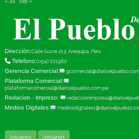
« Jul
Sep »
Dirección:
Calle Sucre 213, Arequipa, Peru
Telefono:
(054) 221980
Gerencia Comercial:
gcomercial@diarioelpueblo.co
Plataforma Comercial:
plataformacomercial@diarioelpueblo.com.pe
Redacion - Impreso:
redaccionimpreso@diarioelpue
Medios Digitales:
mediosdigitales1@diarioelpueblo.c
Intranet
Intranet