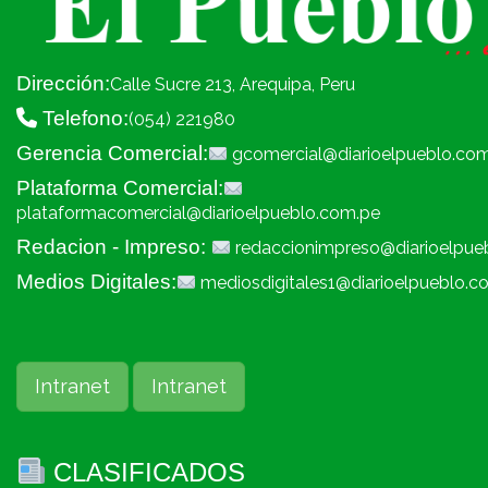
Dirección:
Calle Sucre 213, Arequipa, Peru
Telefono:
(054) 221980
Gerencia Comercial:
gcomercial@diarioelpueblo.co
Plataforma Comercial:
plataformacomercial@diarioelpueblo.com.pe
Redacion - Impreso:
redaccionimpreso@diarioelpue
Medios Digitales:
mediosdigitales1@diarioelpueblo.c
Intranet
Intranet
CLASIFICADOS