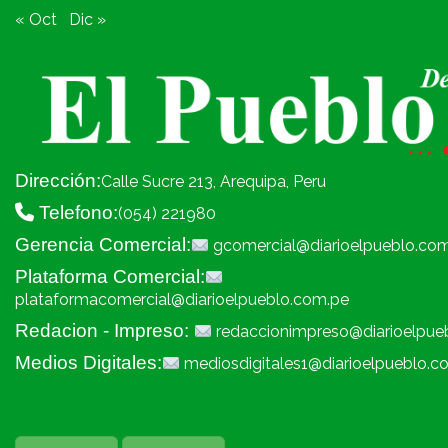
« Oct
Dic »
Dirección:
Calle Sucre 213, Arequipa, Peru
Telefono:
(054) 221980
Gerencia Comercial:
gcomercial@diarioelpueblo.co
Plataforma Comercial:
plataformacomercial@diarioelpueblo.com.pe
Redacion - Impreso:
redaccionimpreso@diarioelpue
Medios Digitales:
mediosdigitales1@diarioelpueblo.c