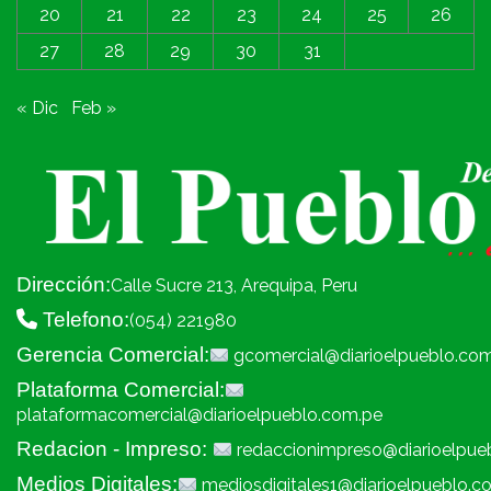
20
21
22
23
24
25
26
27
28
29
30
31
« Dic
Feb »
Dirección:
Calle Sucre 213, Arequipa, Peru
Telefono:
(054) 221980
Gerencia Comercial:
gcomercial@diarioelpueblo.co
Plataforma Comercial:
plataformacomercial@diarioelpueblo.com.pe
Redacion - Impreso:
redaccionimpreso@diarioelpue
Medios Digitales:
mediosdigitales1@diarioelpueblo.c