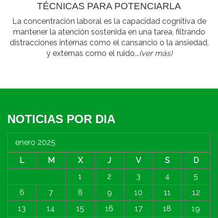
TÉCNICAS PARA POTENCIARLA
La concentración laboral es la capacidad cognitiva de
mantener la atención sostenida en una tarea, filtrando
distracciones internas como el cansancio o la ansiedad,
y externas como el ruido...
(ver más)
NOTICIAS POR DIA
enero 2025
L
M
X
J
V
S
D
1
2
3
4
5
6
7
8
9
10
11
12
13
14
15
16
17
18
19