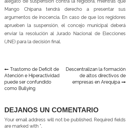
alegato de suspensión contra la regidora, mientras que
Mango Chipana tendrá derecho a presentar sus
argumentos de inocencia. En caso de que los regidores
aprueben la suspensión, el concejo municipal deberá
enviar la resolución al Jurado Nacional de Elecciones
(JNE) para la decisión final.
Navegación
Trastorno de Deficit de
Descentralizan la formación
Atención e Hiperactividad
de altos directivos de
de
puede ser confundido
empresas en Arequipa
entradas
como Bullying
DEJANOS UN COMENTARIO
Your email address will not be published. Required fields
are marked with *.