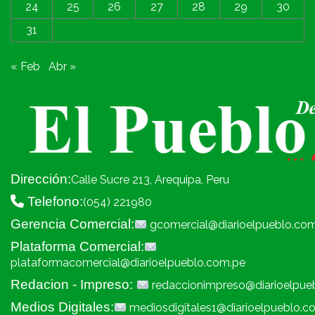
24
25
26
27
28
29
30
31
« Feb
Abr »
Dirección:
Calle Sucre 213, Arequipa, Peru
Telefono:
(054) 221980
Gerencia Comercial:
gcomercial@diarioelpueblo.co
Plataforma Comercial:
plataformacomercial@diarioelpueblo.com.pe
Redacion - Impreso:
redaccionimpreso@diarioelpue
Medios Digitales:
mediosdigitales1@diarioelpueblo.c