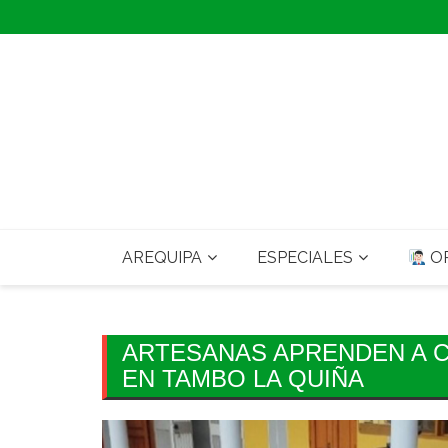
Skip
to
content
AREQUIPA
ESPECIALES
OP
ARTESANAS APRENDEN A CL
EN TAMBO LA QUIÑA